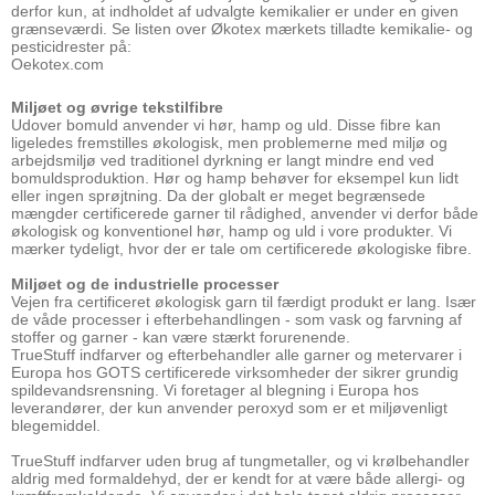
derfor kun, at indholdet af udvalgte kemikalier er under en given
grænseværdi. Se listen over Økotex mærkets tilladte kemikalie- og
pesticidrester på:
Oekotex.com
Miljøet og øvrige tekstilfibre
Udover bomuld anvender vi hør, hamp og uld. Disse fibre kan
ligeledes fremstilles økologisk, men problemerne med miljø og
arbejdsmiljø ved traditionel dyrkning er langt mindre end ved
bomuldsproduktion. Hør og hamp behøver for eksempel kun lidt
eller ingen sprøjtning. Da der globalt er meget begrænsede
mængder certificerede garner til rådighed, anvender vi derfor både
økologisk og konventionel hør, hamp og uld i vore produkter. Vi
mærker tydeligt, hvor der er tale om certificerede økologiske fibre.
Miljøet og de industrielle processer
Vejen fra certificeret økologisk garn til færdigt produkt er lang. Især
de våde processer i efterbehandlingen - som vask og farvning af
stoffer og garner - kan være stærkt forurenende.
TrueStuff indfarver og efterbehandler alle garner og metervarer i
Europa hos GOTS certificerede virksomheder der sikrer grundig
spildevandsrensning. Vi foretager al blegning i Europa hos
leverandører, der kun anvender peroxyd som er et miljøvenligt
blegemiddel.
TrueStuff indfarver uden brug af tungmetaller, og vi krølbehandler
aldrig med formaldehyd, der er kendt for at være både allergi- og