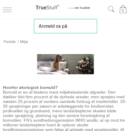
0
Forside
/
Miljø
Hvorfor økologisk bomuld?
Bomuld er en af klodens mest miljøbelastende afgrøder. Den
dækker blot fem procent af de dyrkede arealer, men sprøjtes med
næsten 25 procent af verdens samlede forbrug af insektmidler. 20-
30 sprøjtninger per sæson er ødelæggende for biodiversitet,
jordkvalitet og grundvand, mens landarbejderne skades både
under sprøjtning, plukning og den senere forarbejdning af
bomulden. FN’s sundhedsorganisation WHO anslår, at op mod tre
millioner landarbejdere hvert år oplever akutte
forgiftningssymptomer som følge af arbejde med sprøjtemidler. Af