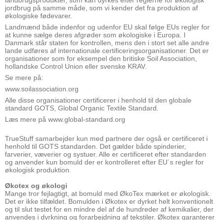
jordbrug på samme måde, som vi kender det fra produktion af
økologiske fødevarer.
Landmænd både indenfor og udenfor EU skal følge EUs regler for
at kunne sælge deres afgrøder som økologiske i Europa. I
Danmark står staten for kontrollen, mens den i stort set alle andre
lande udføres af internationale certificeringsorganisationer. Det er
organisationer som for eksempel den britiske Soil Association,
hollandske Control Union eller svenske KRAV.
Se mere på:
www.soilassociation.org
Alle disse organisationer certificerer i henhold til den globale
standard GOTS, Global Organic Textile Standard.
Læs mere på
www.global-standard.org
TrueStuff samarbejder kun med partnere der også er certificeret i
henhold til GOTS standarden. Det gælder både spinderier,
farverier, væverier og systuer. Alle er certificeret efter standarden
og anvender kun bomuld der er kontrolleret efter EU´s regler for
økologisk produktion.
Økotex og økologi
Mange tror fejlagtigt, at bomuld med ØkoTex mærket er økologisk.
Det er ikke tilfældet. Bomulden i Økotex er dyrket helt konventionelt
og til slut testet for en mindre del af de hundreder af kemikalier, der
anvendes i dyrkning og forarbejdning af tekstiler. Økotex garanterer