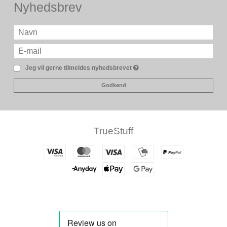
Nyhedsbrev
Jeg vil gerne tilmeldes nyhedsbrevet
Godkend
TrueStuff