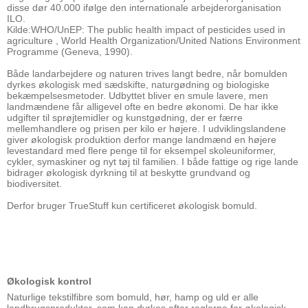
disse dør 40.000 ifølge den internationale arbejderorganisation
ILO.
Kilde:WHO/UnEP: The public health impact of pesticides used in
agriculture , World Health Organization/United Nations Environment
Programme (Geneva, 1990).
Både landarbejdere og naturen trives langt bedre, når bomulden
dyrkes økologisk med sædskifte, naturgødning og biologiske
bekæmpelsesmetoder. Udbyttet bliver en smule lavere, men
landmændene får alligevel ofte en bedre økonomi. De har ikke
udgifter til sprøjtemidler og kunstgødning, der er færre
mellemhandlere og prisen per kilo er højere. I udviklingslandene
giver økologisk produktion derfor mange landmænd en højere
levestandard med flere penge til for eksempel skoleuniformer,
cykler, symaskiner og nyt tøj til familien. I både fattige og rige lande
bidrager økologisk dyrkning til at beskytte grundvand og
biodiversitet.
Derfor bruger TrueStuff kun certificeret økologisk bomuld.
Økologisk kontrol
Naturlige tekstilfibre som bomuld, hør, hamp og uld er alle
landbrugsprodukter, som kan dyrkes efter reglerne for økologisk