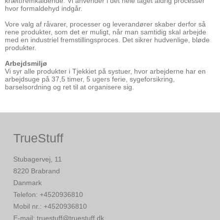
kræftfremkaldende. Vi anvender i det hele taget aldrig processer
hvor formaldehyd indgår.
Vore valg af råvarer, processer og leverandører skaber derfor så
rene produkter, som det er muligt, når man samtidig skal arbejde
med en industriel fremstillingsproces. Det sikrer hudvenlige, bløde
produkter.
Arbejdsmiljø
Vi syr alle produkter i Tjekkiet på systuer, hvor arbejderne har en
arbejdsuge på 37,5 timer, 5 ugers ferie, sygeforsikring,
barselsordning og ret til at organisere sig.
TrueStuff
Stubagervej, 11
8220 Brabrand
Danmark
Telefon
:
+4520936810
Mobil nr.
:
+4520936810
E-mail
:
truestuff@truestuff.dk