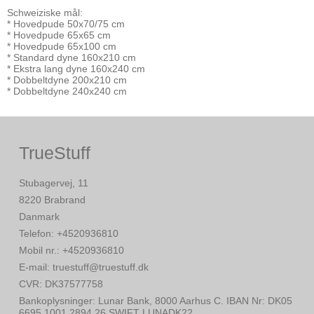
Schweiziske mål:
* Hovedpude 50x70/75 cm
* Hovedpude 65x65 cm
* Hovedpude 65x100 cm
* Standard dyne 160x210 cm
* Ekstra lang dyne 160x240 cm
* Dobbeltdyne 200x210 cm
* Dobbeltdyne 240x240 cm
TrueStuff
Stubagervej, 11
8220 Brabrand
Danmark
Telefon
:
+4520936810
Mobil nr.
:
+4520936810
E-mail
:
truestuff@truestuff.dk
CVR
:
DK37577758
Bankoplysninger
:
Lunar Bank, 8000 Aarhus C. IBAN Nr: DK05
6695 1001 2894 26 SWIFT LUNADK22