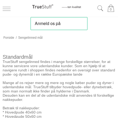
0
Forside
/
Sengelinned mål
Standardmål
TrueStuff sengelinned findes i mange forskellige størrelser, for at
kunne servicere vore udenlandske kunder. Som en hjælp til at
navigere rundt i shoppen findes nedenfor en oversigt over standard
pude- og dynemål i en række Europæiske lande
Mange af os rejser mere og mere og nogle køber puder og dyner i
udenlandske mål. TrueStuff tilbyder hovedpude- eller dynebetræk,
som man normalt ikke finder på hylderne i Danmark.
Desuden kan en del af de udenlandske mål anvendes til forskellige
nakkepuder.
Betræk til nakkepuder:
* Hovedpude 40x60 cm
* Hovedpude 50x60 cm