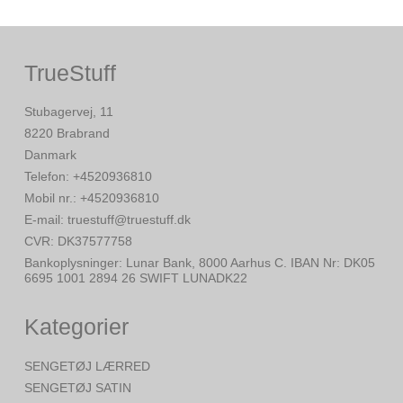
TrueStuff
Stubagervej, 11
8220 Brabrand
Danmark
Telefon
:
+4520936810
Mobil nr.
:
+4520936810
E-mail
:
truestuff@truestuff.dk
CVR
:
DK37577758
Bankoplysninger
:
Lunar Bank, 8000 Aarhus C. IBAN Nr: DK05
6695 1001 2894 26 SWIFT LUNADK22
Kategorier
SENGETØJ LÆRRED
SENGETØJ SATIN