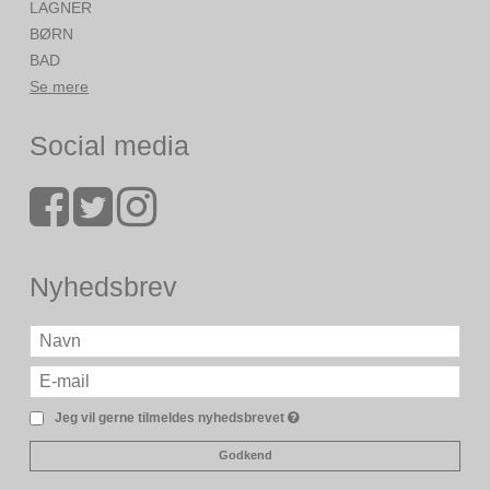
LAGNER
BØRN
BAD
Se mere
Social media
Nyhedsbrev
Jeg vil gerne tilmeldes nyhedsbrevet
Godkend