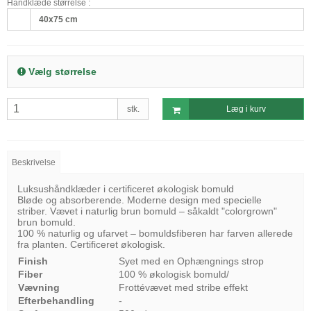
Håndklæde størrelse :
40x75 cm
Vælg størrelse
stk.
Læg i kurv
Beskrivelse
Luksushåndklæder i certificeret økologisk bomuld
Bløde og absorberende. Moderne design med specielle
striber. Vævet i naturlig brun bomuld – såkaldt "colorgrown"
brun bomuld.
100 % naturlig og ufarvet – bomuldsfiberen har farven allerede
fra planten. Certificeret økologisk.
Finish
Syet med en Ophængnings strop
Fiber
100 % økologisk bomuld/
Vævning
Frottévævet med stribe effekt
Efterbehandling
-