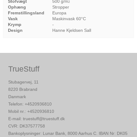
Stofvægt
500 g/m
2
Ophæng
Stropper
Fremstillingsland
Europa
Vask
Maskinvask 60°C
Krymp
-
Design
Hanne Kjeldsen Sall
TrueStuff
Stubagervej, 11
8220 Brabrand
Danmark
Telefon
:
+4520936810
Mobil nr.
:
+4520936810
E-mail
:
truestuff@truestuff.dk
CVR
:
DK37577758
Bankoplysninger
:
Lunar Bank, 8000 Aarhus C. IBAN Nr: DK05