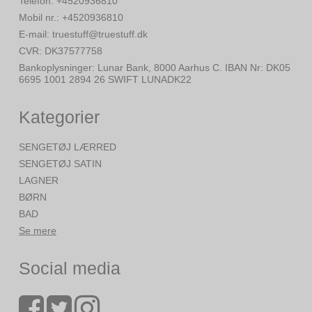
Telefon
:
+4520936810
Mobil nr.
:
+4520936810
E-mail
:
truestuff@truestuff.dk
CVR
:
DK37577758
Bankoplysninger
:
Lunar Bank, 8000 Aarhus C. IBAN Nr: DK05
6695 1001 2894 26 SWIFT LUNADK22
Kategorier
SENGETØJ LÆRRED
SENGETØJ SATIN
LAGNER
BØRN
BAD
Se mere
Social media