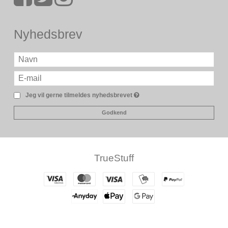
Nyhedsbrev
Jeg vil gerne tilmeldes nyhedsbrevet
Godkend
TrueStuff