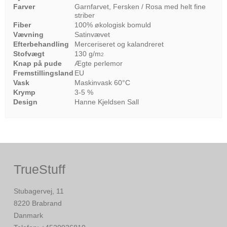
Farver
Garnfarvet, Fersken / Rosa med helt fine
striber
Fiber
100% økologisk bomuld
Vævning
Satinvævet
Efterbehandling
Merceriseret og kalandreret
Stofvægt
130 g/m
2
Knap på pude
Ægte perlemor
Fremstillingsland
EU
Vask
Maskinvask 60°C
Krymp
3-5 %
Design
Hanne Kjeldsen Sall
TrueStuff
Stubagervej, 11
8220 Brabrand
Danmark