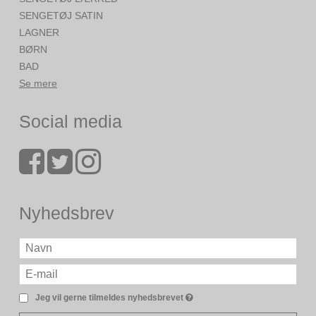
SENGETØJ SATIN
LAGNER
BØRN
BAD
Se mere
Social media
Nyhedsbrev
Jeg vil gerne tilmeldes nyhedsbrevet