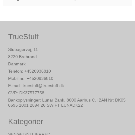
TrueStuff
Stubagervej, 11
8220 Brabrand
Danmark
Telefon
:
+4520936810
Mobil nr.
:
+4520936810
E-mail
:
truestuff@truestuff.dk
CVR
:
DK37577758
Bankoplysninger
:
Lunar Bank, 8000 Aarhus C. IBAN Nr: DK05
6695 1001 2894 26 SWIFT LUNADK22
Kategorier
SENGETØJ LÆRRED