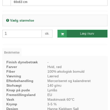
60x63 cm
Vælg størrelse
stk.
Læg i kurv
Beskrivelse
Finish dynebetræk
-
Farver
Hvid, rød
Fiber
100% økologisk bomuld
Vævning
Lærred
Efterbehandling
Merceriseret og kalandreret
Stofvægt
140 g/m
2
Knap på pude
Lynlås
Fremstillingsland
EU
Vask
Maskinvask 60°C
Krymp
3-5 %
Design
Hanne Kjeldsen Sall