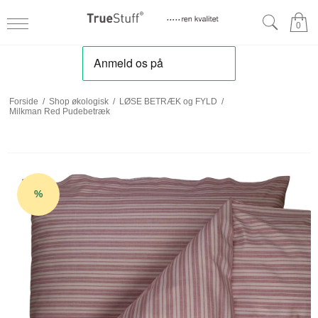
0
Forside
/
Shop økologisk
/
LØSE BETRÆK og FYLD
/
Milkman Red Pudebetræk
%