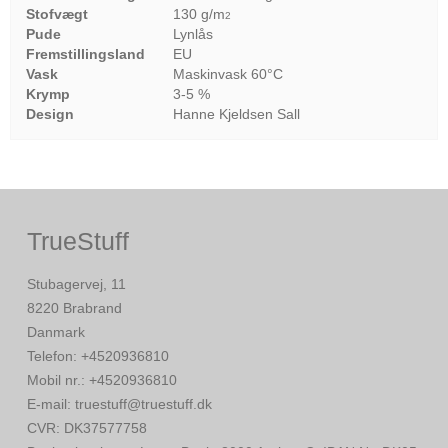
Stofvægt
130 g/m
2
Pude
Lynlås
Fremstillingsland
EU
Vask
Maskinvask 60°C
Krymp
3-5 %
Design
Hanne Kjeldsen Sall
TrueStuff
Stubagervej, 11
8220 Brabrand
Danmark
Telefon
:
+4520936810
Mobil nr.
:
+4520936810
E-mail
:
truestuff@truestuff.dk
CVR
:
DK37577758