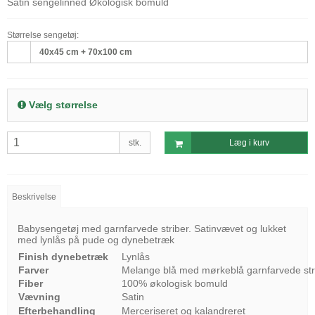
Satin sengelinned Økologisk bomuld
Størrelse sengetøj:
40x45 cm + 70x100 cm
Vælg størrelse
stk.
Læg i kurv
Beskrivelse
Babysengetøj med garnfarvede striber. Satinvævet og lukket
med lynlås på pude og dynebetræk
Finish dynebetræk
Lynlås
Farver
Melange blå med mørkeblå garnfarvede str
Fiber
100% økologisk bomuld
Vævning
Satin
Efterbehandling
Merceriseret og kalandreret