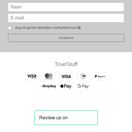
Jeg vil gerne tilmeldes nyhedsbrevet
Godkend
TrueStuff